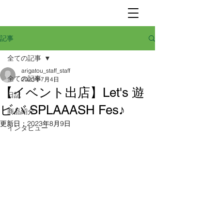
記事
全ての記事
arigatou_staff_staff
全ての記事
2023年7月4日
【イベント出店】Let's 遊
日記
ビバ SPLAAASH Fes♪
商品紹介
更新日：
2023年8月9日
インタビュー