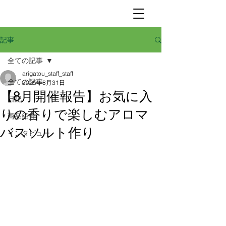
記事
全ての記事
arigatou_staff_staff
全ての記事
2025年8月31日
【8月開催報告】お気に入
日記
りの香りで楽しむアロマ
商品紹介
バスソルト作り
インタビュー