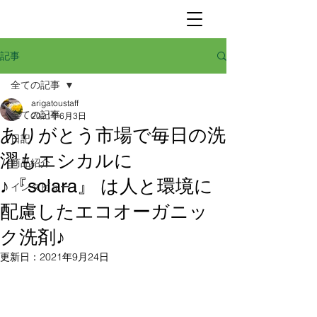
記事
全ての記事
arigatoustaff
全ての記事
2021年6月3日
ありがとう市場で毎日の洗
日記
濯もエシカルに
商品紹介
♪『solara』 は人と環境に
インタビュー
配慮したエコオーガニッ
ク洗剤♪
更新日：
2021年9月24日