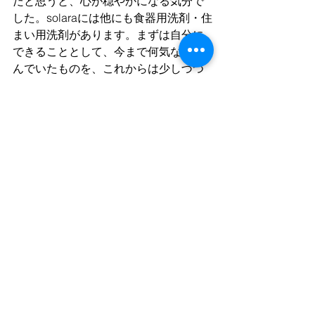
だと思うと、心が穏やかになる気分で
した。solaraには他にも食器用洗剤・住
まい用洗剤があります。まずは自分に
できることとして、今まで何気なく選
んでいたものを、これからは少しづつ
エシカルなものに変えてみようと思い
ます。
社長も人とのご縁を大切にされてい
て、それが次の世代に繋がっていく、
まさに大事にされている考え方と同じ
だなと感じました。
一緒に未来に繋がる行動をしていきま
しょう♪
参考HP