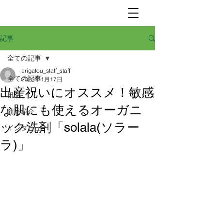
記事
全ての記事
arigatou_staff_staff
全ての記事
2023年1月17日
出産祝いにオススメ！敏感
日記
な肌にも使えるオーガニ
商品紹介
ック洗剤「solala(ソラー
インタビュー
ラ)」