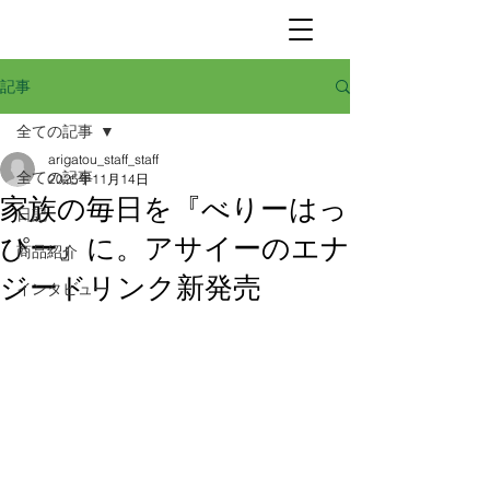
記事
全ての記事
arigatou_staff_staff
全ての記事
2025年11月14日
家族の毎日を『べりーはっ
日記
ぴー』に。アサイーのエナ
商品紹介
ジードリンク新発売
インタビュー