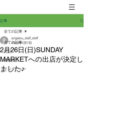
記事
全ての記事
arigatou_staff_staff
全ての記事
2023年2月7日
2月26日(日)SUNDAY
日記
MARKETへの出店が決定し
商品紹介
ました♪
インタビュー