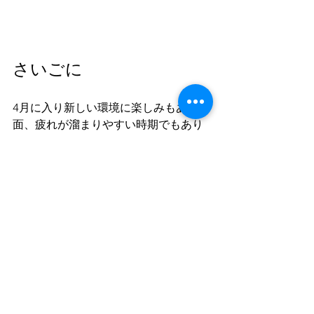
さいごに
4月に入り新しい環境に楽しみもある反
面、疲れが溜まりやすい時期でもあり
ます。
リフレッシュしたい時には、ありがと
う市場の商品もご活用いただければ幸
いです。
皆様のご来店を心よりお待ちしており
ます。
ーーーーーーーーーーーーーーーーー
ーーーーーーーーーーーーーーーーー
ーーーーー
■ありがとう市場