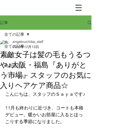
記事
全ての記事
arigatouichiba_staff
全ての記事
2019年12月13日
素敵女子は髪の毛もうるつ
日記
や♪大阪・福島『ありがと
商品紹介
う市場』スタッフのお気に
インタビュー
入りヘアケア商品☆
こんにちは、スタッフのＳａｙａです♪
11月も終わりに近づき、コートも本格
デビュー。暖かいお部屋に入るとほっ
こりする季節になりました。