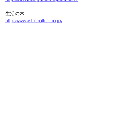
生活の木
https://www.treeoflife.co.jp/