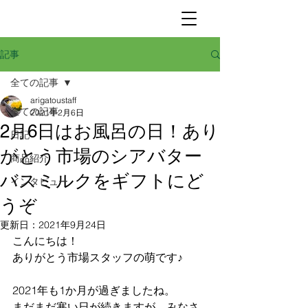
記事
全ての記事
arigatoustaff
全ての記事
2021年2月6日
2月6日はお風呂の日！あり
日記
がとう市場のシアバター
商品紹介
バスミルクをギフトにど
インタビュー
うぞ
更新日：
2021年9月24日
こんにちは！
ありがとう市場スタッフの萌です♪
2021年も1か月が過ぎましたね。
まだまだ寒い日が続きますが、みなさ