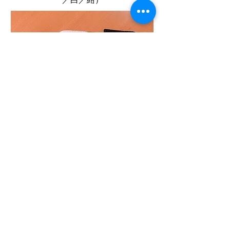
​靴下（グレー／
白／黒）