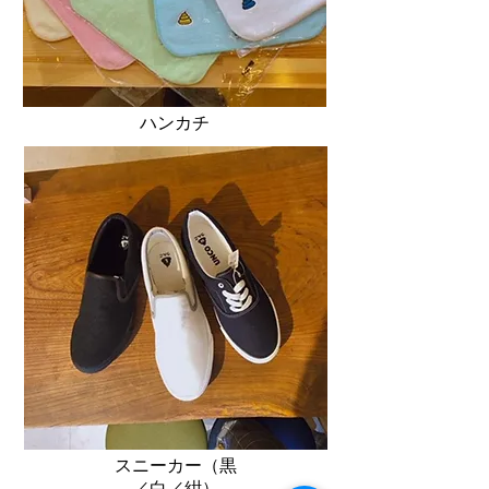
​ハンカチ
​スニーカー（黒
／白／紺）