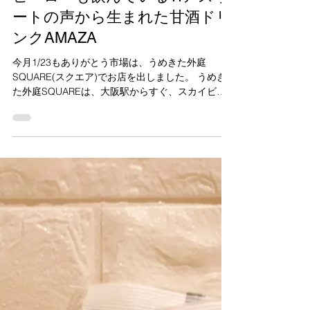
staff_staff
2022年1月25日
ヒーローも飲んでいる?!アスリ
ートの声から生まれた甘酒ドリ
ンクAMAZA
今月1/23もありがとう市場は、うめきた外庭
SQUARE(スクエア)でお店を出しました。 うめき
た外庭SQUAREは、大阪駅からすぐ、スカイビル
の目の前にある芝生の広場です。 今回は雨が降っ
てきたこともあり、早めに店じまいをしました
が、有機野菜の販売や、...