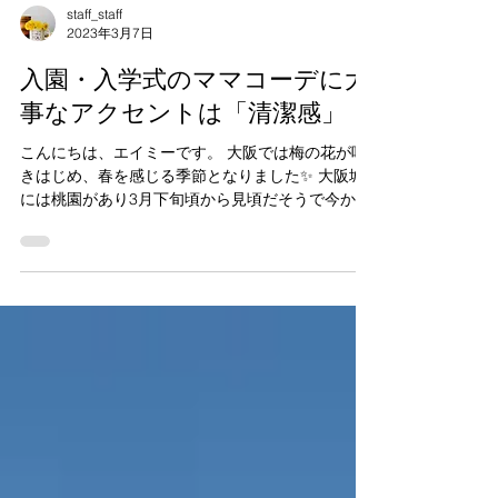
staff_staff
2023年3月7日
入園・入学式のママコーデに大
事なアクセントは「清潔感」
こんにちは、エイミーです。 大阪では梅の花が咲
きはじめ、春を感じる季節となりました✨ 大阪城
には桃園があり3月下旬頃から見頃だそうで今から
楽しみにしています。 春は、入園・入学式の季節
ですね🌸 我が子の大事な日、子どもはもちろん、
ママの服装に迷う方も多いのではないでしょう...