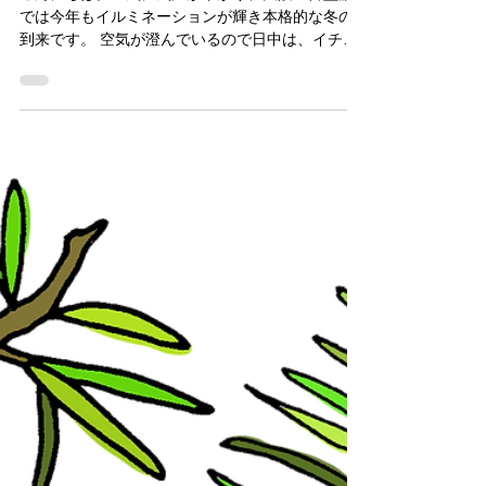
staff_staff
2021年12月12日
お菓子も心身の健康のために選
ぼう。ヴィーガン(ビーガン)、
グルテンフリー対応満足おやつ
こんにちは。一気に気温が下がり、大阪の御堂筋
では今年もイルミネーションが輝き本格的な冬の
到来です。 空気が澄んでいるので日中は、イチョ
ウの木も輝いています。 それと同時に私はふとん
から出るのがつらくなってきました。 秋から冬の
時期にはおいしい食べ物がたくさんありますね。...