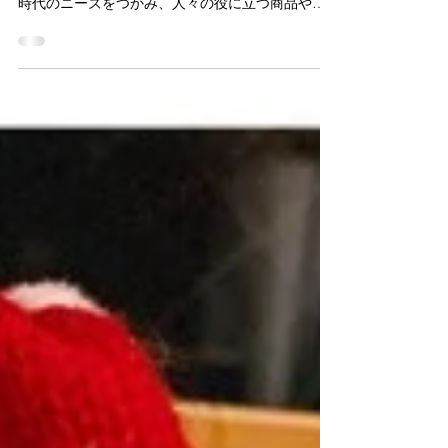
こんにちは、スタッフのＳａｙａです♪ 昨年は『令
和のベストヒット大賞2019』に選ばれ、「新しい
時代のニーズをつかみ、人々の役に立つ商品やサ
ービス」として紹介していただきました。 嬉しい
ことに2020年も取材の予定が続いています。 まず
は一発目！ 野寄聖統...