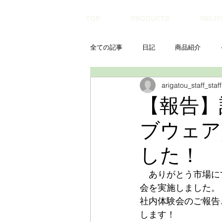
TOP
PRODUCTS
RELIV
全ての記事
日記
商品紹介
arigatou_staff_staff
【報告】
ブウェア
した！
　ありがとう市場に
会を実施しました。
社内体験会のご報告
します！