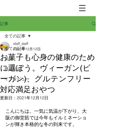
記事
全ての記事
staff_staff
全ての記事
2021年12月12日
お菓子も心身の健康のため
日記
に選ぼう。ヴィーガン(ビ
商品紹介
ーガン)、グルテンフリー
インタビュー
対応満足おやつ
更新日：
2021年12月12日
こんにちは。一気に気温が下がり、大
阪の御堂筋では今年もイルミネーショ
ンが輝き本格的な冬の到来です。