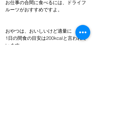
お仕事の合間に食べるには、ドライフ
ルーツがおすすめですよ。
おやつは、おいしいけど適量に
1日の間食の目安は200kcalと言われて
います。
ドライフルーツだと1日30～50gが適量
と言われています、気づけば全部食べ
ていた！なんてこともありますが、食
べすぎには注意しましょう。
【参考】
間食のエネルギー　-e-ヘルス
ネット（厚生労働省）
不足している栄養を間食で補うなど
し、工夫しておやつタイムも楽しんで
ください♪