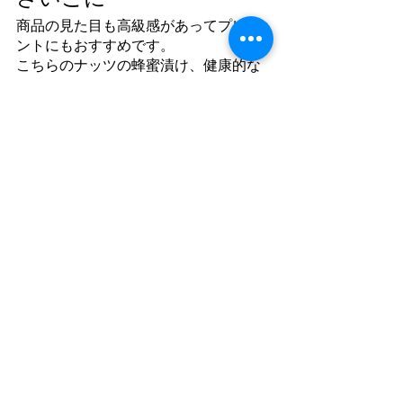
商品の見た目も高級感があってプレゼ
ントにもおすすめです。
こちらのナッツの蜂蜜漬け、健康的な
食べ物ではありますがあまりにも美味
しいからパクパク食べてしまいそうに
なります。
身体に良いとはいえ、食べすぎにはご
注意くださいね♪
商品紹介
すべて表示
最新記事