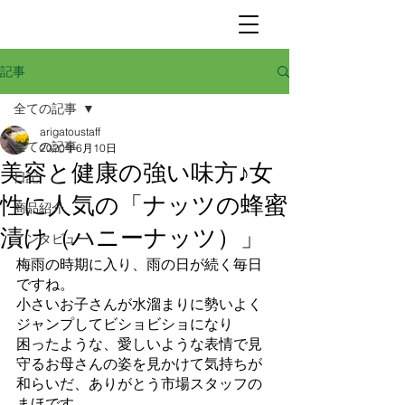
記事
全ての記事
arigatoustaff
全ての記事
2020年6月10日
美容と健康の強い味方♪女
日記
性に人気の「ナッツの蜂蜜
商品紹介
漬け（ハニーナッツ）」
インタビュー
梅雨の時期に入り、雨の日が続く毎日
ですね。
小さいお子さんが水溜まりに勢いよく
ジャンプしてビショビショになり
困ったような、愛しいような表情で見
守るお母さんの姿を見かけて気持ちが
和らいだ、ありがとう市場スタッフの
まほです。