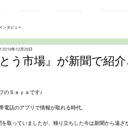
E
ABOUT US
Official Blog
ONLINE SHOP
インタビュー
f
2019年12月28日
とう市場』が新聞で紹介
フのＳａｙａです♪
帯電話のアプリで情報が取れる時代。
聞を取っていましたが、独り立ちした今は新聞から遠ざ