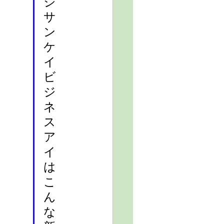
ジ
サ
ン
ケ
イ
ビ
ジ
ネ
ス
ア
イ
は
こ
ん
な