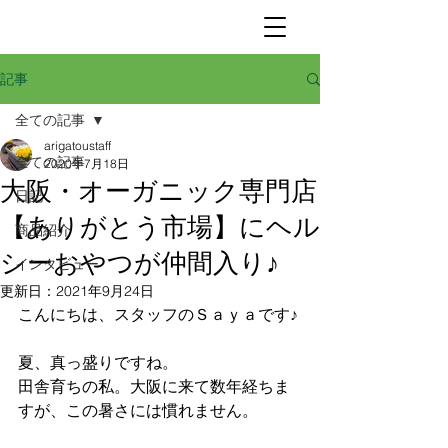
記事
全ての記事
arigatoustaff
全ての記事
2020年7月18日
大阪・オーガニック専門店
日記
【ありがとう市場】にヘル
商品紹介
シーおやつが仲間入り♪
インタビュー
更新日：
2021年9月24日
こんにちは、スタッフのＳａｙａです♪
夏、真っ盛りですね。
田舎育ちの私。大阪に来て数年経ちま
すが、この暑さには慣れません。