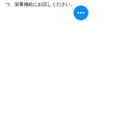
つ、栄養補給にお試しください。
【参考URL】
ありがとう市場
https://www.arigatouarigatou.com
Ｓａｙａはこんな人(自己紹介)
https://www.arigatouarigatou.com/post/
staff_introduction_saya
株式会社おおきに
https://www.ookini.company/