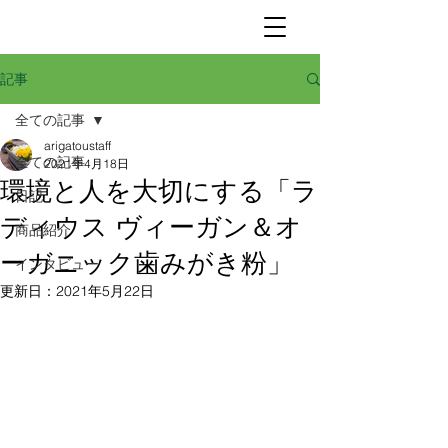
記事
全ての記事
arigatoustaff
全ての記事
2021年4月18日
環境と人を大切にする「ラ
日記
ディウス ヴィーガン＆オ
商品紹介
ーガニック歯みがき粉」
インタビュー
更新日：
2021年5月22日