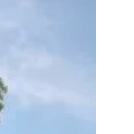
た。 当日は晴れ渡り、天候に恵まれました。 今回
は夏にぴったりのアロマや水出しのハーブティ
ー、甘酒などを取り揃え、 多くの方にご来場いた
だけました。 またマルシェでは、グルテンフリー
のお菓子、コーヒー、カレー、マッサージ、アク
セサリーのお店も出店されていました。 活気ある
音楽が奏でられる中、多くのお客様にお楽しみい
ただきました。 今後もイベント出店や店舗での販
売を通して、 お客様に喜んでいただけるお店作り
を目指して参ります。 皆様のご来店を心よりお待
ちしております。 ーーーーーーーーーーーーーー
ーーーーーーーーーーーーーーーーーーーーーー
ーーー ■ありがとう市場 オンラインショップはこ
ちら 公式Instagramはこちら 公式Xはこちら ＜住
所＞ 〒531-0075 大阪府大阪市