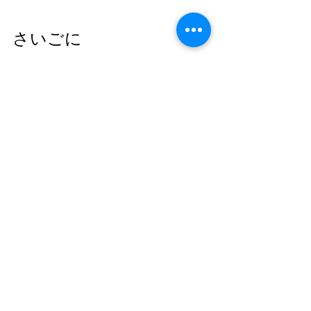
さいごに
引用元：
pixaby
シシフィーユのオーガニックコットン
はタンザニア産を使用しています。
現地の女性就労支援やインフラ整備支
援などを行う
bioReプロジェクト
から生
まれたもので、フェアトレードにも力